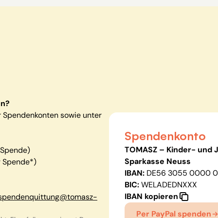
en?
r Spendenkonten sowie unter
Spendenkonto
TOMASZ – Kinder- und J
r Spende)
Sparkasse Neuss
r Spende*)
IBAN:
DE56 3055 0000 0
BIC:
WELADEDNXXX
IBAN kopieren
spendenquittung@tomasz-
Per PayPal spenden