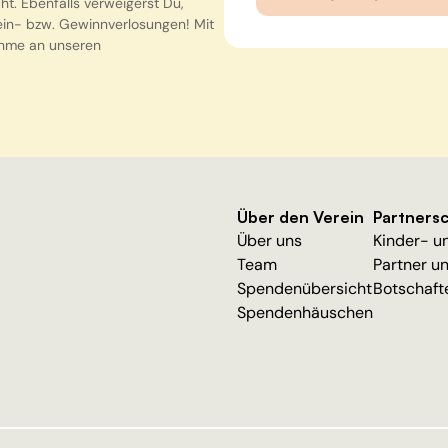
t. Ebenfalls verweigerst Du,
in- bzw. Gewinnverlosungen! Mit
ahme an unseren
Über den Verein
Partners
Über uns
Kinder- u
Team
Partner u
Spendenübersicht
Botschaft
Spendenhäuschen