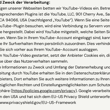
d Zweck der Verarbeitung:
igen unserer Webseiten betten wir YouTube-Videos ein. Betre
sprechenden Plugins ist die YouTube, LLC, 901 Cherry Ave., S
CA 94066, USA (nachfolgend „YouTube“). Wenn Sie eine Seite
uTube-Plugin besuchen, wird eine Verbindung zu Servern von
 hergestellt. Dabei wird YouTube mitgeteilt, welche Seiten Si
en. Wenn Sie in Ihrem YouTube-Account eingeloggt sind, kan
 Ihr Surfverhalten Ihnen persönlich zuzuordnen. Dies verhinde
Sie sich vorher aus Ihrem YouTube-Account ausloggen.
n YouTube-Video gestartet, setzt der Anbieter Cookies ein, d
se über das Nutzerverhalten sammeln.
e Informationen zu Zweck und Umfang der Datenerhebung und
eitung durch YouTube erhalten Sie in den Datenschutzerkläru
ieters, Dort erhalten Sie auch weitere Informationen zu Ihren
züglichen Rechten und Einstellungsmöglichkeiten zum Schutze
phäre (
https://policies.google.com/privacy
). Google verarbeite
in den USA und hat sich dem EU-US Privacy Shield unterworfe
//www.privacyshield.gov/EU-US-Framework