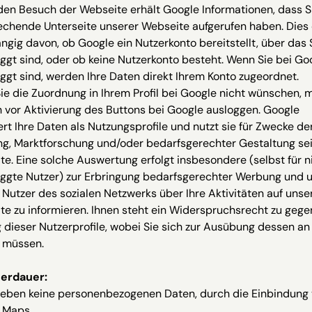
en Besuch der Webseite erhält Google Informationen, dass S
chende Unterseite unserer Webseite aufgerufen haben. Dies 
gig davon, ob Google ein Nutzerkonto bereitstellt, über das 
ggt sind, oder ob keine Nutzerkonto besteht. Wenn Sie bei Go
ggt sind, werden Ihre Daten direkt Ihrem Konto zugeordnet.
e die Zuordnung in Ihrem Profil bei Google nicht wünschen, 
h vor Aktivierung des Buttons bei Google ausloggen. Google
rt Ihre Daten als Nutzungsprofile und nutzt sie für Zwecke de
g, Marktforschung und/oder bedarfsgerechter Gestaltung se
e. Eine solche Auswertung erfolgt insbesondere (selbst für n
oggte Nutzer) zur Erbringung bedarfsgerechter Werbung und 
Nutzer des sozialen Netzwerks über Ihre Aktivitäten auf unse
e zu informieren. Ihnen steht ein Widerspruchsrecht zu gege
 dieser Nutzerprofile, wobei Sie sich zur Ausübung dessen a
n müssen.
erdauer:
heben keine personenbezogenen Daten, durch die Einbindung
 Maps.