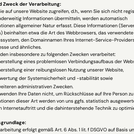
d Zweck der Verarbeitung:
e auf unsere Website zugreifen, d.h., wenn Sie sich nicht regis
nderweitig Informationen übermitteln, werden automatisch
tionen allgemeiner Natur erfasst. Diese Informationen (Serve
es) beinhalten etwa die Art des Webbrowsers, das verwendete
bssystem, den Domainnamen Ihres Internet-Service-Providers,
esse und ähnliches.
rden insbesondere zu folgenden Zwecken verarbeitet:
herstellung eines problemlosen Verbindungsaufbaus der Webs
herstellung einer reibungslosen Nutzung unserer Website,
wertung der Systemsicherheit und -stabilität sowie
weiteren administrativen Zwecken.
wenden Ihre Daten nicht, um Rückschlüsse auf Ihre Person zu 
tionen dieser Art werden von uns ggfs. statistisch ausgewert
 Internetauftritt und die dahinterstehende Technik zu optimi
grundlage:
arbeitung erfolgt gemäß Art. 6 Abs. 1 lit. f DSGVO auf Basis u